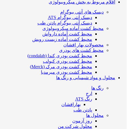
اقلام مربوط به بخش میکروبیولوژی
دیسک های آنتی بیوگرام
دیسک آنتی بیوگرام ATS
دیسک آنتی بیوگرام پادتن طب
محیط کشت آماده میکروبیولوژی
محیط کشت آماده دارواش
محیط کشت آماده زیست رویش
محصولات بهار افشان
محیط کشت های پودری
محیط کشت پودری کندا (condalab)
محیط کشت پودری کیولب
محیط کشت پودری مرک (Merck)
محیط کشت پودری میرمدیا
محلول و مواد شیمیایی و رنگ ها
رنگ ها
ارج
رنگ ATS
بهارافشان
پادتن طب
محلول ها
روز آزمون
محلول شرکت من