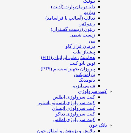
بیونیک
دلتا درمان پارت (آدیت)
دیازیم
دیالب (آسالب یا فراسامد)
رندوکس
ریتون (زیست گستران)
زیست شیمی
من
درمان فراز کاو
پیشتاز طب
هخامنش طب ایرانیان (HTI)
نوین بایو کیت
پیروزان تجهیز سیستم (PTS)
پارامدیکس
بایومدیک
شیمی آنزیم
کیت سرولوژی
کیت سرولوژی اطلس
کیت سرولوژی انستیتو پاستور
کیت سرولوژی انیسان
کیت سرولوژی دیاکو
کیت سرولوژی اطلس
بانک خون
پالایش و پژوهش و انتقال خون