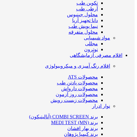
تکوین طب
آرطی طب
محلول جینیوس
دانا تجهیز آریا
نیما پویش طب
محلول متفرقه
مواد شیمیایی
مجللی
نوترون
اقلام مصرفی آزمایشگاهی
اقلام رنگ آمیزی و میکروبیولوژی
محصولات ATS
محصولات پادتن طب
محصولات دارواش
محصولات روز آزمون
محصولات زیست رویش
نوار ادرار
برند COMBI SCREEN (آنالیتیکون)
برند MEDI TEST (MN)
برند بهار افشان
برند کیمیا پژوهان