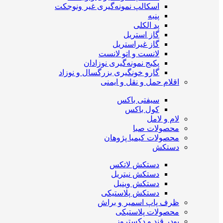
اسکالپ نمونه‌گیری غیر ونوجکت
پنبه
پد الکلی
گاز استریل
گاز غیراستریل
لانست و اتو لانست
پکیج نمونه‌گیری نوزادان
گارو خونگیری بزرگسال و نوزاد
اقلام حمل و نقل و ایمنی
سیفتی باکس
کول باکس
لام و لامل
محصولات صبا
محصولات کیمیا پژوهان
دستکش
دستکش لاتکس
دستکش نیتریل
دستکش وینیل
دستکش پلاستیکی
ظرف پاپ اسمیر و براش
محصولات پلاستیکی
پودر قند و دکستروز