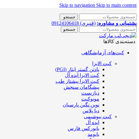
Skip to navigation
Skip to main content
جستجو
پشتیبانی و مشاوره:
(قنبری) 09124106418
جستجو
دسته‌بندی کالاها
کیت‌های آزمایشگاهی
کیت الایزا
پادتن گستر ایثار (PGI)
کیت الایزا ایده آل
کیت الایزا پیشتاز طب
پیشگامان سنجش
دیازیست
مونوکیت
نوین نگین پارسیان
دیا پلاس
کیت بیوشیمی
ایده آل
بایورکس فارس
بایومد