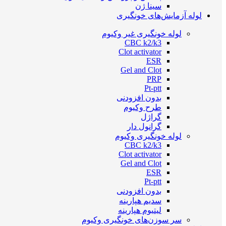
سینا ژن
لوله آزمایش‌های خونگیری
لوله خونگیری غیر وکیوم
CBC k2/k3
Clot activator
ESR
Gel and Clot
PRP
Pt-ptt
بدون افزودنی
طرح وکیوم
گراژل
گرانول دار
لوله خونگیری وکیوم
CBC k2/k3
Clot activator
Gel and Clot
ESR
Pt-ptt
بدون افزودنی
سدیم هپارینه
لیتیوم هپارینه
سر سوزن‌های خونگیری وکیوم