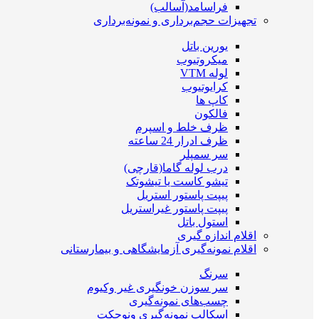
فراسامد(آسالب)
تجهیزات حجم‌برداری و نمونه‌برداری
یورین باتل
میکروتیوب
لوله VTM
کرایوتیوب
کاپ ها
فالکون
ظرف خلط و اسپرم
ظرف ادرار 24 ساعته
سر سمپلر
درب لوله گاما(قارچی)
تیشو کاست یا تیشوتک
پیپت پاستور استریل
پیپت پاستور غیراستریل
استول باتل
اقلام اندازه گیری
اقلام نمونه‌گیری آزمایشگاهی و بیمارستانی
سرنگ
سر سوزن خونگیری غیر وکیوم
چسب‌های نمونه‎‌گیری
اسکالپ نمونه‌گیری ونوجکت