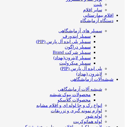
پلیت
سایر اقلام
اقلام بیمارستانی
دستگاه آزمایشگاه
سمپلر های آزمایشگاهی
سمپلر اپندورف
سمپلر پلی ایده آل پارس (PIP)
سمپلر دراگون
سمپلر شرکت Brand
سمپلر لابترون(بهداد)
سمپلر میکرولیت
پلی ایده آل پارس (PIP)
لابترون (بهداد)
شیشه‌آلات آزمایشگاهی
شیشه آلات آزمایشگاهی
محصولات بیوک شیشه
محصولات گلاسکو
انواع رک و جا لوله ای و اقلام مشابه
لوازم نمونه گیری و تزریقات
لوله شور
لوله هماتوکریت
محصولات مولکولی و اقلام مربوط به بخش ژنتیک