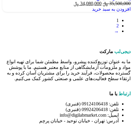
35,500,000
﷼
34,080,000
﷼
افزودن به سبد خرید
1
2
→
دیجی‌لب
مارکت
ما به عنوان توزیع‌کننده پیشرو، واسط مطمئن شما برای تهیه انواع
مواد و ملزومات آزمایشگاهی از منابع معتبر هستیم. ما با پوشش
گسترده محصولات، فرآیند خرید را برای مشتریان آسان کرده و به
ارتقاء سطح فعالیت‌های علمی و صنعتی کشور کمک می‌کنیم.
ارتباط
با ما
تلفن: 09124106418 (قنبری)
تلفن: 09924206418 (قنبری)
ایمیل: info@digilabmarket.com
آدرس: تهران - خیابان توحید - خیابان پرچم