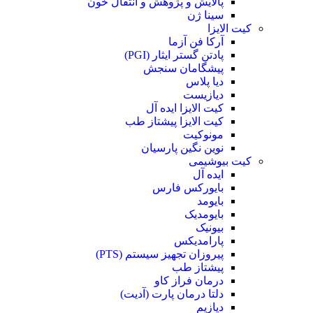
پالایش و پژوهش و انتقال خون
سینا ژن
کیت الایزا
آرکا فن آزما
پادتن گستر ایثار (PGI)
پیشگامان سنجش
دیا پلاس
دیازیست
کیت الایزا ایده آل
کیت الایزا پیشتاز طب
مونوکیت
نوین نگین پارسیان
کیت بیوشیمی
ایده آل
بایورکس فارس
بایومد
بایومدیک
بیونیک
پارامدیکس
پیروزان تجهیز سیستم (PTS)
پیشتاز طب
درمان فراز کاو
دلتا درمان پارت (آدیت)
دیازیم