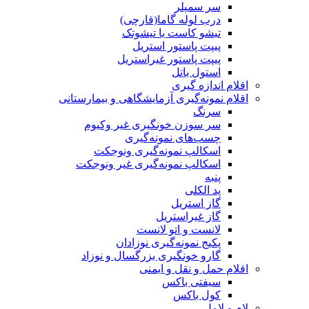
سر سمپلر
درب لوله گاما(قارچی)
تیشو کاست یا تیشوتک
پیپت پاستور استریل
پیپت پاستور غیراستریل
استول باتل
اقلام اندازه گیری
اقلام نمونه‌گیری آزمایشگاهی و بیمارستانی
سرنگ
سر سوزن خونگیری غیر وکیوم
چسب‌های نمونه‎‌گیری
اسکالپ نمونه‌گیری ونوجکت
اسکالپ نمونه‌گیری غیر ونوجکت
پنبه
پد الکلی
گاز استریل
گاز غیراستریل
لانست و اتو لانست
پکیج نمونه‌گیری نوزادان
گارو خونگیری بزرگسال و نوزاد
اقلام حمل و نقل و ایمنی
سیفتی باکس
کول باکس
لام و لامل