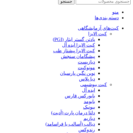
جستجو
منو
دسته بندی‌ها
کیت‌های آزمایشگاهی
کیت الایزا
پادتن گستر ایثار (PGI)
کیت الایزا ایده آل
کیت الایزا پیشتاز طب
پیشگامان سنجش
دیازیست
مونوکیت
نوین نگین پارسیان
دیا پلاس
کیت بیوشیمی
ایده آل
بایورکس فارس
بایومد
بیونیک
دلتا درمان پارت (آدیت)
دیازیم
دیالب (آسالب یا فراسامد)
رندوکس