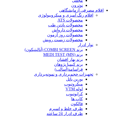
مجللی
نوترون
اقلام مصرفی آزمایشگاهی
اقلام رنگ آمیزی و میکروبیولوژی
محصولات ATS
محصولات پادتن طب
محصولات دارواش
محصولات روز آزمون
محصولات زیست رویش
نوار ادرار
برند COMBI SCREEN (آنالیتیکون)
برند MEDI TEST (MN)
برند بهار افشان
برند کیمیا پژوهان
فراسامد(آسالب)
تجهیزات حجم‌برداری و نمونه‌برداری
یورین باتل
میکروتیوب
لوله VTM
کرایوتیوب
کاپ ها
فالکون
ظرف خلط و اسپرم
ظرف ادرار 24 ساعته