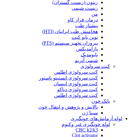
ریتون (زیست گستران)
زیست شیمی
من
درمان فراز کاو
پیشتاز طب
هخامنش طب ایرانیان (HTI)
نوین بایو کیت
پیروزان تجهیز سیستم (PTS)
پارامدیکس
بایومدیک
شیمی آنزیم
کیت سرولوژی
کیت سرولوژی اطلس
کیت سرولوژی انستیتو پاستور
کیت سرولوژی انیسان
کیت سرولوژی دیاکو
کیت سرولوژی اطلس
بانک خون
پالایش و پژوهش و انتقال خون
سینا ژن
لوله آزمایش‌های خونگیری
لوله خونگیری غیر وکیوم
CBC k2/k3
Clot activator