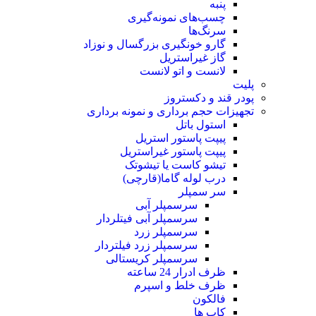
پنبه
چسب‌های نمونه‎‌گیری
سرنگ‌ها
گارو خونگیری بزرگسال و نوزاد
گاز غیراستریل
لانست و اتو لانست
پلیت
پودر قند و دکستروز
تجهیزات حجم برداری و نمونه برداری
استول باتل
پیپت پاستور استریل
پیپت پاستور غیراستریل
تیشو کاست یا تیشوتک
درب لوله گاما(قارچی)
سر سمپلر
سرسمپلر آبی
سرسمپلر آبی فیتلردار
سرسمپلر زرد
سرسمپلر زرد فیلتردار
سرسمپلر کریستالی
ظرف ادرار 24 ساعته
ظرف خلط و اسپرم
فالکون
کاپ ها