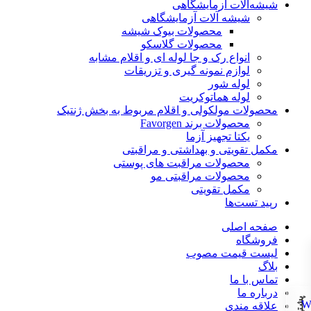
شیشه‌آلات آزمایشگاهی
شیشه آلات آزمایشگاهی
محصولات بیوک شیشه
محصولات گلاسکو
انواع رک و جا لوله ای و اقلام مشابه
لوازم نمونه گیری و تزریقات
لوله شور
لوله هماتوکریت
محصولات مولکولی و اقلام مربوط به بخش ژنتیک
محصولات برند Favorgen
یکتا تجهیز آزما
مکمل تقویتی و بهداشتی و مراقبتی
محصولات مراقبت های پوستی
محصولات مراقبتی مو
مکمل تقویتی
رپید تست‌ها
صفحه اصلی
فروشگاه
لیست قیمت مصوب
بلاگ
تماس با ما
درباره ما
علاقه مندی