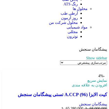
رنگ ATS
محلول ها
آرطی طب
روز آزمون
محلول شرکت من
مواد شیمیایی
مجللی
نوترون
پیشگامان سنجش
Show sidebar
-4%
نمایش سریع
افزودن به علاقه مندی
کیت الایزا A.CCP (96) تستی پیشگامان سنجش
پیشگامان سنجش
68,000,000
﷼
65,280,000
﷼