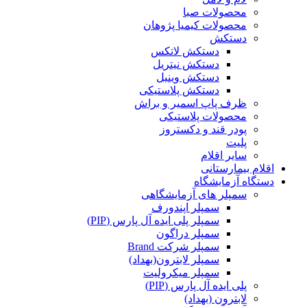
محصولات صبا
محصولات کیمیا پژوهان
دستکش
دستکش لاتکس
دستکش نیتریل
دستکش وینیل
دستکش پلاستیکی
ظرف پاپ اسمیر و براش
محصولات پلاستیکی
پودر قند و دکستروز
پلیت
سایر اقلام
اقلام بیمارستانی
دستگاه آزمایشگاه
سمپلر های آزمایشگاهی
سمپلر اپندورف
سمپلر پلی ایده آل پارس (PIP)
سمپلر دراگون
سمپلر شرکت Brand
سمپلر لابترون(بهداد)
سمپلر میکرولیت
پلی ایده آل پارس (PIP)
لابترون (بهداد)