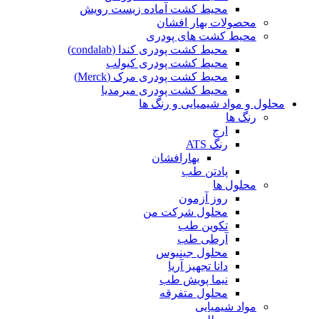
محیط کشت آماده زیست رویش
محصولات بهار افشان
محیط کشت های پودری
محیط کشت پودری کندا (condalab)
محیط کشت پودری کیولب
محیط کشت پودری مرک (Merck)
محیط کشت پودری میرمدیا
محلول و مواد شیمیایی و رنگ ها
رنگ ها
ارج
رنگ ATS
بهارافشان
پادتن طب
محلول ها
روز آزمون
محلول شرکت من
تکوین طب
آرطی طب
محلول جینیوس
دانا تجهیز آریا
نیما پویش طب
محلول متفرقه
مواد شیمیایی