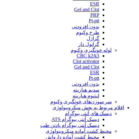
ESR
Gel and Clot
PRP
Pt-ptt
بدون افزودنی
طرح وکیوم
گراژل
گرانول دار
لوله خونگیری وکیوم
CBC k2/k3
Clot activator
Gel and Clot
ESR
Pt-ptt
بدون افزودنی
سدیم هپارینه
لیتیوم هپارینه
سر سوزن‌های خونگیری وکیوم
اقلام مربوط به بخش میکروبیولوژی
دیسک های آنتی بیوگرام
دیسک آنتی بیوگرام ATS
دیسک آنتی بیوگرام پادتن طب
محیط کشت آماده میکروبیولوژی
محیط کشت آماده دارواش