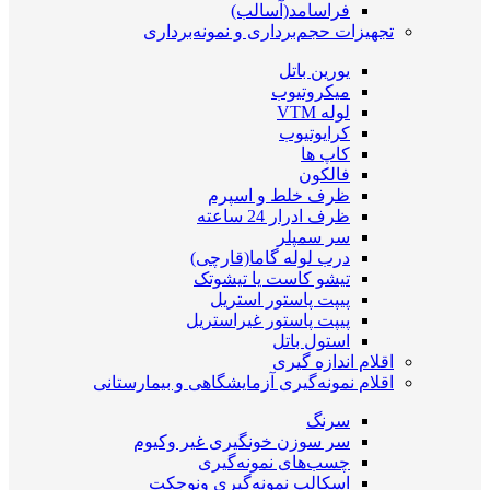
فراسامد(آسالب)
تجهیزات حجم‌برداری و نمونه‌برداری
یورین باتل
میکروتیوب
لوله VTM
کرایوتیوب
کاپ ها
فالکون
ظرف خلط و اسپرم
ظرف ادرار 24 ساعته
سر سمپلر
درب لوله گاما(قارچی)
تیشو کاست یا تیشوتک
پیپت پاستور استریل
پیپت پاستور غیراستریل
استول باتل
اقلام اندازه گیری
اقلام نمونه‌گیری آزمایشگاهی و بیمارستانی
سرنگ
سر سوزن خونگیری غیر وکیوم
چسب‌های نمونه‎‌گیری
اسکالپ نمونه‌گیری ونوجکت