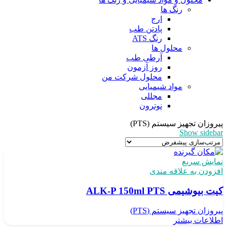
رنگ ها
ارج
پادتن طب
رنگ ATS
محلول ها
آرطی طب
روز آزمون
محلول شرکت من
مواد شیمیایی
مجللی
نوترون
پیروزان تجهیز سیستم (PTS)
Show sidebar
نمایش سریع
افزودن به علاقه مندی
کیت بیوشیمی ALK-P 150ml PTS
پیروزان تجهیز سیستم (PTS)
اطلاعات بیشتر