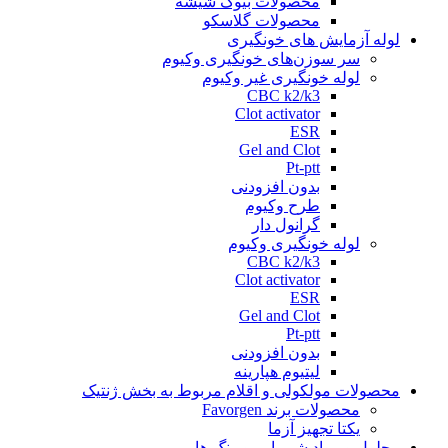
محصولات بیوک شیشه
محصولات گلاسکو
لوله آزمایش های خونگیری
سر سوزن‌های خونگیری وکیوم
لوله خونگیری غیر وکیوم
CBC k2/k3
Clot activator
ESR
Gel and Clot
Pt-ptt
بدون افزودنی
طرح وکیوم
گرانول دار
لوله خونگیری وکیوم
CBC k2/k3
Clot activator
ESR
Gel and Clot
Pt-ptt
بدون افزودنی
لیتیوم هپارینه
محصولات مولکولی و اقلام مربوط به بخش ژنتیک
محصولات برند Favorgen
یکتا تجهیز آزما
محلول و مواد شیمیایی و رنگ ها