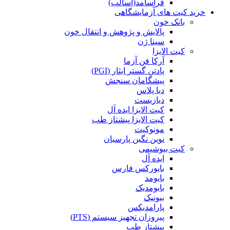
فراسامد(آسالب)
خرید کیت های آزمایشگاهی
بانک خون
پالایش و پژوهش و انتقال خون
سینا ژن
کیت الایزا
آرکا فن آزما
پادتن گستر ایثار (PGI)
پیشگامان سنجش
دیا پلاس
دیازیست
کیت الایزا ایده آل
کیت الایزا پیشتاز طب
مونوکیت
نوین نگین پارسیان
کیت بیوشیمی
ایده آل
بایورکس فارس
بایومد
بایومدیک
بیونیک
پارامدیکس
پیروزان تجهیز سیستم (PTS)
پیشتاز طب