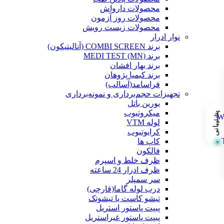
محصولات دارواش
محصولات روز آزمون
محصولات زیست رویش
نوار ادرار
برند COMBI SCREEN (آنالیتیکون)
برند MEDI TEST (MN)
برند بهار افشان
برند کیمیا پژوهان
فراسامد(آسالب)
تجهیزات حجم‌برداری و نمونه‌برداری
یورین باتل
میکروتیوب
پشتیبانی
لوله VTM
کرایوتیوب
کاپ ها
فالکون
ظرف خلط و اسپرم
ظرف ادرار 24 ساعته
سر سمپلر
درب لوله گاما(قارچی)
تیشو کاست یا تیشوتک
پیپت پاستور استریل
پیپت پاستور غیراستریل