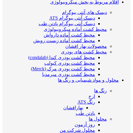
اقلام مربوط به بخش میکروبیولوژی
دیسک های آنتی بیوگرام
دیسک آنتی بیوگرام ATS
دیسک آنتی بیوگرام پادتن طب
محیط کشت آماده میکروبیولوژی
محیط کشت آماده دارواش
محیط کشت آماده زیست رویش
محصولات بهار افشان
محیط کشت های پودری
محیط کشت پودری کندا (condalab)
محیط کشت پودری کیولب
محیط کشت پودری مرک (Merck)
محیط کشت پودری میرمدیا
محلول و مواد شیمیایی و رنگ ها
رنگ ها
ارج
رنگ ATS
بهارافشان
پادتن طب
محلول ها
روز آزمون
محلول شرکت من