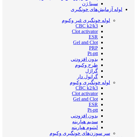
سینا ژن
لوله آزمایش‌های خونگیری
لوله خونگیری غیر وکیوم
CBC k2/k3
Clot activator
ESR
Gel and Clot
PRP
Pt-ptt
بدون افزودنی
طرح وکیوم
گراژل
گرانول دار
لوله خونگیری وکیوم
CBC k2/k3
Clot activator
Gel and Clot
ESR
Pt-ptt
بدون افزودنی
سدیم هپارینه
لیتیوم هپارینه
سر سوزن‌های خونگیری وکیوم