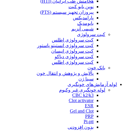
هخامنش طب ایرانیان (HTI)
نوین بایو کیت
پیروزان تجهیز سیستم (PTS)
پارامدیکس
بایومدیک
شیمی آنزیم
کیت سرولوژی
کیت سرولوژی اطلس
کیت سرولوژی انستیتو پاستور
کیت سرولوژی انیسان
کیت سرولوژی دیاکو
کیت سرولوژی اطلس
بانک خون
پالایش و پژوهش و انتقال خون
سینا ژن
لوله آزمایش‌های خونگیری
لوله خونگیری غیر وکیوم
CBC k2/k3
Clot activator
ESR
Gel and Clot
PRP
Pt-ptt
بدون افزودنی