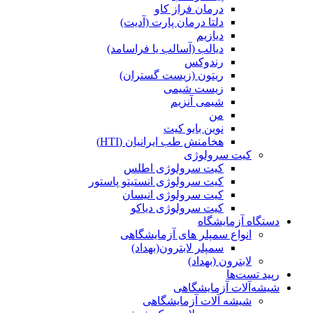
درمان فراز کاو
دلتا درمان پارت (آدیت)
دیازیم
دیالب (آسالب یا فراسامد)
رندوکس
ریتون (زیست گستران)
زیست شیمی
شیمی آنزیم
من
نوین بایو کیت
هخامنش طب ایرانیان (HTI)
کیت سرولوژی
کیت سرولوژی اطلس
کیت سرولوژی انستیتو پاستور
کیت سرولوژی انیسان
کیت سرولوژی دیاکو
دستگاه آزمایشگاه
انواع سمپلر های آزمایشگاهی
سمپلر لابترون(بهداد)
لابترون (بهداد)
رپید تست‌ها
شیشه‌آلات آزمایشگاهی
شیشه آلات آزمایشگاهی