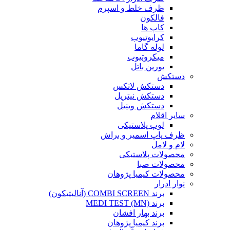
ظرف خلط و اسپرم
فالکون
کاپ ها
کرایوتیوب
لوله گاما
میکروتیوب
یورین باتل
دستکش
دستکش لاتکس
دستکش نیتریل
دستکش وینیل
سایر اقلام
لوپ پلاستیکی
ظرف پاپ اسمیر و براش
لام و لامل
محصولات پلاستیکی
محصولات صبا
محصولات کیمیا پژوهان
نوار ادرار
برند COMBI SCREEN (آنالیتیکون)
برند MEDI TEST (MN)
برند بهار افشان
برند کیمیا پژوهان