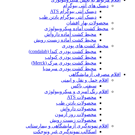
دیسک های آنتی بیوگرام
دیسک آنتی بیوگرام ATS
دیسک آنتی بیوگرام پادتن طب
محصولات بهار افشان
محیط کشت آماده میکروبیولوژی
محیط کشت آماده دارواش
محیط کشت آماده زیست رویش
محیط کشت های پودری
محیط کشت پودری کندا (condalab)
محیط کشت پودری کیولب
محیط کشت پودری مرک (Merck)
محیط کشت پودری میرمدیا
اقلام مصرفی آزمایشگاهی
اقلام حمل و نقل و ایمنی
سیفتی باکس
اقلام رنگ آمیزی و میکروبیولوژی
محصولات ATS
محصولات پادتن طب
محصولات دارواش
محصولات روز آزمون
محصولات زیست رویش
اقلام نمونه‌گیری آزمایشگاهی و بیمارستانی
اسکالپ نمونه‌گیری غیر ونوجکت