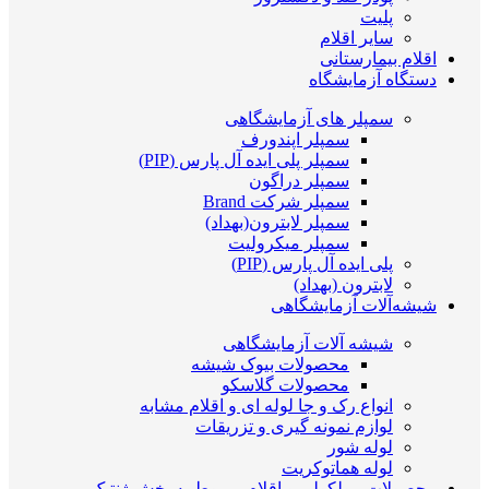
پلیت
سایر اقلام
اقلام بیمارستانی
دستگاه آزمایشگاه
سمپلر های آزمایشگاهی
سمپلر اپندورف
سمپلر پلی ایده آل پارس (PIP)
سمپلر دراگون
سمپلر شرکت Brand
سمپلر لابترون(بهداد)
سمپلر میکرولیت
پلی ایده آل پارس (PIP)
لابترون (بهداد)
شیشه‌آلات آزمایشگاهی
شیشه آلات آزمایشگاهی
محصولات بیوک شیشه
محصولات گلاسکو
انواع رک و جا لوله ای و اقلام مشابه
لوازم نمونه گیری و تزریقات
لوله شور
لوله هماتوکریت
محصولات مولکولی و اقلام مربوط به بخش ژنتیک