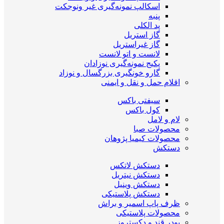
اسکالپ نمونه‌گیری غیر ونوجکت
پنبه
پد الکلی
گاز استریل
گاز غیراستریل
لانست و اتو لانست
پکیج نمونه‌گیری نوزادان
گارو خونگیری بزرگسال و نوزاد
اقلام حمل و نقل و ایمنی
سیفتی باکس
کول باکس
لام و لامل
محصولات صبا
محصولات کیمیا پژوهان
دستکش
دستکش لاتکس
دستکش نیتریل
دستکش وینیل
دستکش پلاستیکی
ظرف پاپ اسمیر و براش
محصولات پلاستیکی
پودر قند و دکستروز