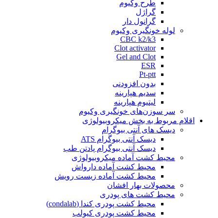
طرح وکیوم
گراژل
گرانول دار
لوله خونگیری وکیوم
CBC k2/k3
Clot activator
Gel and Clot
ESR
Pt-ptt
بدون افزودنی
سدیم هپارینه
لیتیوم هپارینه
سر سوزن‌های خونگیری وکیوم
اقلام مربوط به بخش میکروبیولوژی
دیسک های آنتی بیوگرام
دیسک آنتی بیوگرام ATS
دیسک آنتی بیوگرام پادتن طب
محیط کشت آماده میکروبیولوژی
محیط کشت آماده دارواش
محیط کشت آماده زیست رویش
محصولات بهار افشان
محیط کشت های پودری
محیط کشت پودری کندا (condalab)
محیط کشت پودری کیولب