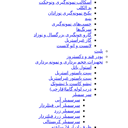
اسکالپ نمونه‌گیری ونوجکت
پد الکلی
پکیج نمونه‌گیری نوزادان
پنبه
چسب‌های نمونه‎‌گیری
سرنگ‌ها
گارو خونگیری بزرگسال و نوزاد
گاز غیراستریل
لانست و اتو لانست
پلیت
پودر قند و دکستروز
تجهیزات حجم برداری و نمونه برداری
استول باتل
پیپت پاستور استریل
پیپت پاستور غیراستریل
تیشو کاست یا تیشوتک
درب لوله گاما(قارچی)
سر سمپلر
سرسمپلر آبی
سرسمپلر آبی فیتلردار
سرسمپلر زرد
سرسمپلر زرد فیلتردار
سرسمپلر کریستالی
ظرف ادرار 24 ساعته