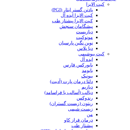
کیت الایزا
پادتن گستر ایثار (PGI)
کیت الایزا ایده آل
کیت الایزا پیشتاز طب
پیشگامان سنجش
دیازیست
مونوکیت
نوین نگین پارسیان
دیا پلاس
کیت بیوشیمی
ایده آل
بایورکس فارس
بایومد
بیونیک
دلتا درمان پارت (آدیت)
دیازیم
دیالب (آسالب یا فراسامد)
رندوکس
ریتون (زیست گستران)
زیست شیمی
من
درمان فراز کاو
پیشتاز طب