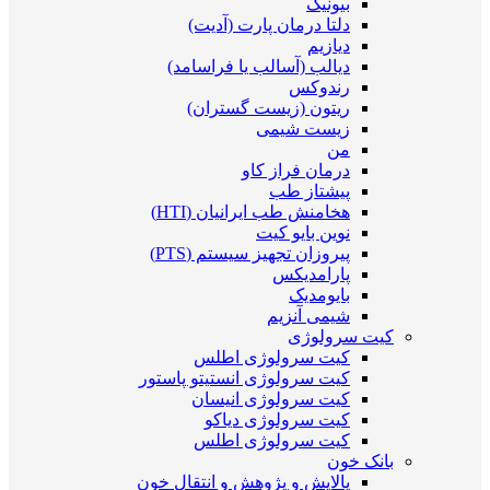
بیونیک
دلتا درمان پارت (آدیت)
دیازیم
دیالب (آسالب یا فراسامد)
رندوکس
ریتون (زیست گستران)
زیست شیمی
من
درمان فراز کاو
پیشتاز طب
هخامنش طب ایرانیان (HTI)
نوین بایو کیت
پیروزان تجهیز سیستم (PTS)
پارامدیکس
بایومدیک
شیمی آنزیم
کیت سرولوژی
کیت سرولوژی اطلس
کیت سرولوژی انستیتو پاستور
کیت سرولوژی انیسان
کیت سرولوژی دیاکو
کیت سرولوژی اطلس
بانک خون
پالایش و پژوهش و انتقال خون