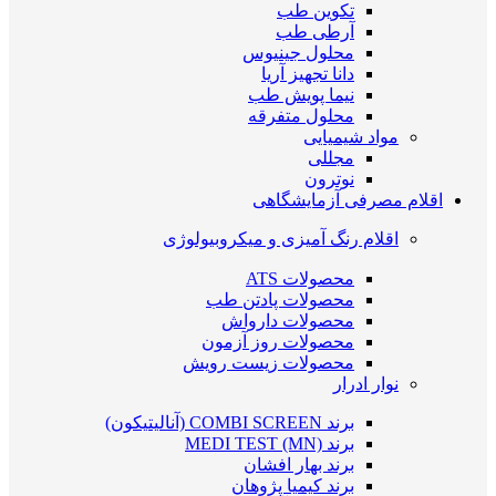
تکوین طب
آرطی طب
محلول جینیوس
دانا تجهیز آریا
نیما پویش طب
محلول متفرقه
مواد شیمیایی
مجللی
نوترون
اقلام مصرفی آزمایشگاهی
اقلام رنگ آمیزی و میکروبیولوژی
محصولات ATS
محصولات پادتن طب
محصولات دارواش
محصولات روز آزمون
محصولات زیست رویش
نوار ادرار
برند COMBI SCREEN (آنالیتیکون)
برند MEDI TEST (MN)
برند بهار افشان
برند کیمیا پژوهان