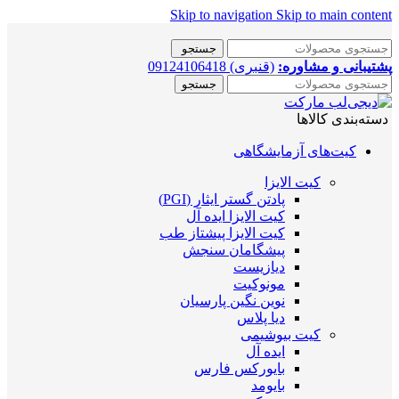
Skip to navigation
Skip to main content
جستجو
پشتیبانی و مشاوره:
(قنبری) 09124106418
جستجو
دسته‌بندی کالاها
کیت‌های آزمایشگاهی
کیت الایزا
پادتن گستر ایثار (PGI)
کیت الایزا ایده آل
کیت الایزا پیشتاز طب
پیشگامان سنجش
دیازیست
مونوکیت
نوین نگین پارسیان
دیا پلاس
کیت بیوشیمی
ایده آل
بایورکس فارس
بایومد