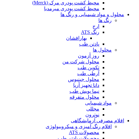
محیط کشت پودری مرک (Merck)
محیط کشت پودری میرمدیا
محلول و مواد شیمیایی و رنگ ها
رنگ ها
ارج
رنگ ATS
بهارافشان
پادتن طب
محلول ها
روز آزمون
محلول شرکت من
تکوین طب
آرطی طب
محلول جینیوس
دانا تجهیز آریا
نیما پویش طب
محلول متفرقه
مواد شیمیایی
مجللی
نوترون
اقلام مصرفی آزمایشگاهی
اقلام رنگ آمیزی و میکروبیولوژی
محصولات ATS
محصولات پادتن طب