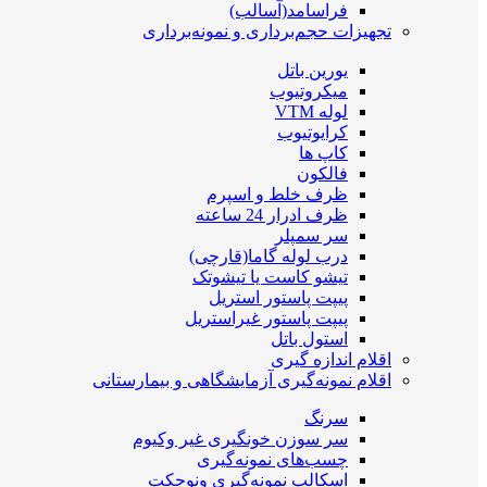
فراسامد(آسالب)
تجهیزات حجم‌برداری و نمونه‌برداری
یورین باتل
میکروتیوب
لوله VTM
کرایوتیوب
کاپ ها
فالکون
ظرف خلط و اسپرم
ظرف ادرار 24 ساعته
سر سمپلر
درب لوله گاما(قارچی)
تیشو کاست یا تیشوتک
پیپت پاستور استریل
پیپت پاستور غیراستریل
استول باتل
اقلام اندازه گیری
اقلام نمونه‌گیری آزمایشگاهی و بیمارستانی
سرنگ
سر سوزن خونگیری غیر وکیوم
چسب‌های نمونه‎‌گیری
اسکالپ نمونه‌گیری ونوجکت