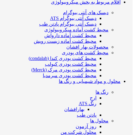
اقلام مربوط به بخش میکروبیولوژی
دیسک های آنتی بیوگرام
دیسک آنتی بیوگرام ATS
دیسک آنتی بیوگرام پادتن طب
محیط کشت آماده میکروبیولوژی
محیط کشت آماده دارواش
محیط کشت آماده زیست رویش
محصولات بهار افشان
محیط کشت های پودری
محیط کشت پودری کندا (condalab)
محیط کشت پودری کیولب
محیط کشت پودری مرک (Merck)
محیط کشت پودری میرمدیا
محلول و مواد شیمیایی و رنگ ها
رنگ ها
ارج
رنگ ATS
بهارافشان
پادتن طب
محلول ها
روز آزمون
محلول شرکت من