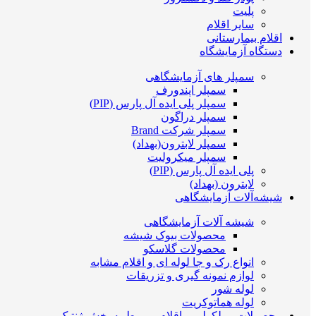
پلیت
سایر اقلام
اقلام بیمارستانی
دستگاه آزمایشگاه
سمپلر های آزمایشگاهی
سمپلر اپندورف
سمپلر پلی ایده آل پارس (PIP)
سمپلر دراگون
سمپلر شرکت Brand
سمپلر لابترون(بهداد)
سمپلر میکرولیت
پلی ایده آل پارس (PIP)
لابترون (بهداد)
شیشه‌آلات آزمایشگاهی
شیشه آلات آزمایشگاهی
محصولات بیوک شیشه
محصولات گلاسکو
انواع رک و جا لوله ای و اقلام مشابه
لوازم نمونه گیری و تزریقات
لوله شور
لوله هماتوکریت
محصولات مولکولی و اقلام مربوط به بخش ژنتیک