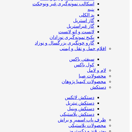
اسکالپ نمونه‌گیری غیر ونوجکت
پنبه
پد الکلی
گاز استریل
گاز غیراستریل
لانست و اتو لانست
پکیج نمونه‌گیری نوزادان
گارو خونگیری بزرگسال و نوزاد
اقلام حمل و نقل و ایمنی
سیفتی باکس
کول باکس
لام و لامل
محصولات صبا
محصولات کیمیا پژوهان
دستکش
دستکش لاتکس
دستکش نیتریل
دستکش وینیل
دستکش پلاستیکی
ظرف پاپ اسمیر و براش
محصولات پلاستیکی
پودر قند و دکستروز