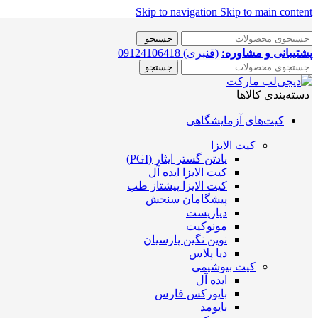
Skip to navigation
Skip to main content
جستجو
پشتیبانی و مشاوره:
(قنبری) 09124106418
جستجو
دسته‌بندی کالاها
کیت‌های آزمایشگاهی
کیت الایزا
پادتن گستر ایثار (PGI)
کیت الایزا ایده آل
کیت الایزا پیشتاز طب
پیشگامان سنجش
دیازیست
مونوکیت
نوین نگین پارسیان
دیا پلاس
کیت بیوشیمی
ایده آل
بایورکس فارس
بایومد