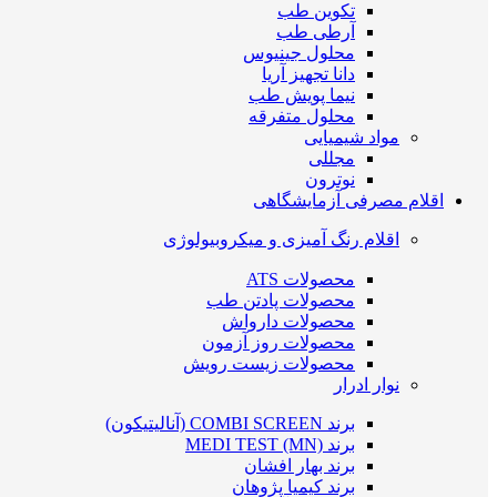
تکوین طب
آرطی طب
محلول جینیوس
دانا تجهیز آریا
نیما پویش طب
محلول متفرقه
مواد شیمیایی
مجللی
نوترون
اقلام مصرفی آزمایشگاهی
اقلام رنگ آمیزی و میکروبیولوژی
محصولات ATS
محصولات پادتن طب
محصولات دارواش
محصولات روز آزمون
محصولات زیست رویش
نوار ادرار
برند COMBI SCREEN (آنالیتیکون)
برند MEDI TEST (MN)
برند بهار افشان
برند کیمیا پژوهان