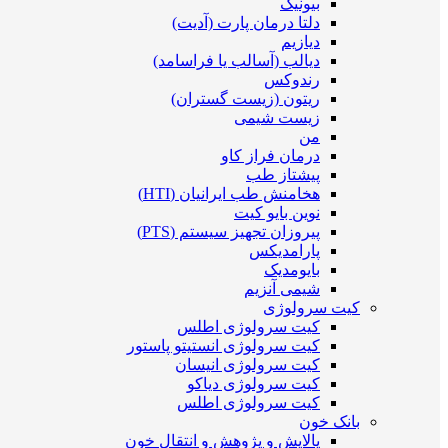
بیونیک
دلتا درمان پارت (آدیت)
دیازیم
دیالب (آسالب یا فراسامد)
رندوکس
ریتون (زیست گستران)
زیست شیمی
من
درمان فراز کاو
پیشتاز طب
هخامنش طب ایرانیان (HTI)
نوین بایو کیت
پیروزان تجهیز سیستم (PTS)
پارامدیکس
بایومدیک
شیمی آنزیم
کیت سرولوژی
کیت سرولوژی اطلس
کیت سرولوژی انستیتو پاستور
کیت سرولوژی انیسان
کیت سرولوژی دیاکو
کیت سرولوژی اطلس
بانک خون
پالایش و پژوهش و انتقال خون