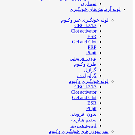
سینا ژن
لوله آزمایش‌های خونگیری
لوله خونگیری غیر وکیوم
CBC k2/k3
Clot activator
ESR
Gel and Clot
PRP
Pt-ptt
بدون افزودنی
طرح وکیوم
گراژل
گرانول دار
لوله خونگیری وکیوم
CBC k2/k3
Clot activator
Gel and Clot
ESR
Pt-ptt
بدون افزودنی
سدیم هپارینه
لیتیوم هپارینه
سر سوزن‌های خونگیری وکیوم