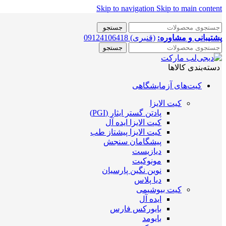
Skip to navigation
Skip to main content
جستجو
پشتیبانی و مشاوره:
(قنبری) 09124106418
جستجو
دسته‌بندی کالاها
کیت‌های آزمایشگاهی
کیت الایزا
پادتن گستر ایثار (PGI)
کیت الایزا ایده آل
کیت الایزا پیشتاز طب
پیشگامان سنجش
دیازیست
مونوکیت
نوین نگین پارسیان
دیا پلاس
کیت بیوشیمی
ایده آل
بایورکس فارس
بایومد