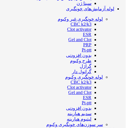
سینا ژن
لوله آزمایش‌های خونگیری
لوله خونگیری غیر وکیوم
CBC k2/k3
Clot activator
ESR
Gel and Clot
PRP
Pt-ptt
بدون افزودنی
طرح وکیوم
گراژل
گرانول دار
لوله خونگیری وکیوم
CBC k2/k3
Clot activator
Gel and Clot
ESR
Pt-ptt
بدون افزودنی
سدیم هپارینه
لیتیوم هپارینه
سر سوزن‌های خونگیری وکیوم