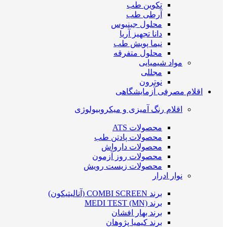
تکوین طب
آرطی طب
محلول جینیوس
دانا تجهیز آریا
نیما پویش طب
محلول متفرقه
مواد شیمیایی
مجللی
نوترون
اقلام مصرفی آزمایشگاهی
اقلام رنگ آمیزی و میکروبیولوژی
محصولات ATS
محصولات پادتن طب
محصولات دارواش
محصولات روز آزمون
محصولات زیست رویش
نوار ادرار
برند COMBI SCREEN (آنالیتیکون)
برند MEDI TEST (MN)
برند بهار افشان
برند کیمیا پژوهان