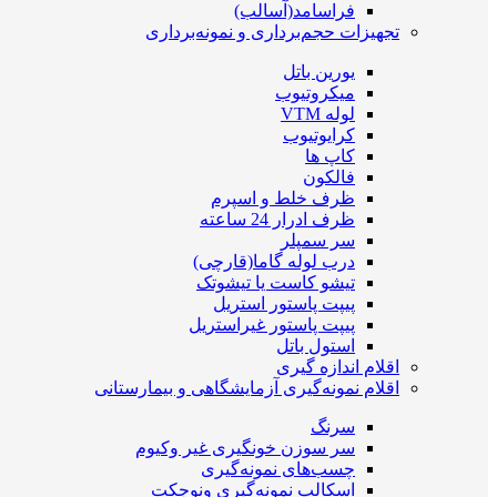
فراسامد(آسالب)
تجهیزات حجم‌برداری و نمونه‌برداری
یورین باتل
میکروتیوب
لوله VTM
کرایوتیوب
کاپ ها
فالکون
ظرف خلط و اسپرم
ظرف ادرار 24 ساعته
سر سمپلر
درب لوله گاما(قارچی)
تیشو کاست یا تیشوتک
پیپت پاستور استریل
پیپت پاستور غیراستریل
استول باتل
اقلام اندازه گیری
اقلام نمونه‌گیری آزمایشگاهی و بیمارستانی
سرنگ
سر سوزن خونگیری غیر وکیوم
چسب‌های نمونه‎‌گیری
اسکالپ نمونه‌گیری ونوجکت