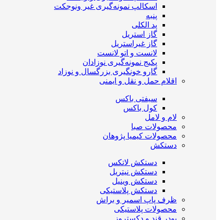
اسکالپ نمونه‌گیری غیر ونوجکت
پنبه
پد الکلی
گاز استریل
گاز غیراستریل
لانست و اتو لانست
پکیج نمونه‌گیری نوزادان
گارو خونگیری بزرگسال و نوزاد
اقلام حمل و نقل و ایمنی
سیفتی باکس
کول باکس
لام و لامل
محصولات صبا
محصولات کیمیا پژوهان
دستکش
دستکش لاتکس
دستکش نیتریل
دستکش وینیل
دستکش پلاستیکی
ظرف پاپ اسمیر و براش
محصولات پلاستیکی
پودر قند و دکستروز