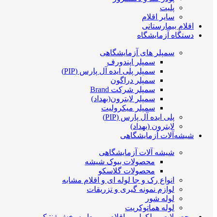
پلیت
سایر اقلام
اقلام بیمارستانی
دستگاه آزمایشگاه
سمپلر های آزمایشگاهی
سمپلر اپندورف
سمپلر پلی ایده آل پارس (PIP)
سمپلر دراگون
سمپلر شرکت Brand
سمپلر لابترون(بهداد)
سمپلر میکرولیت
پلی ایده آل پارس (PIP)
لابترون (بهداد)
شیشه‌آلات آزمایشگاهی
شیشه آلات آزمایشگاهی
محصولات بیوک شیشه
محصولات گلاسکو
انواع رک و جا لوله ای و اقلام مشابه
لوازم نمونه گیری و تزریقات
لوله شور
لوله هماتوکریت
محصولات مولکولی و اقلام مربوط به بخش ژنتیک