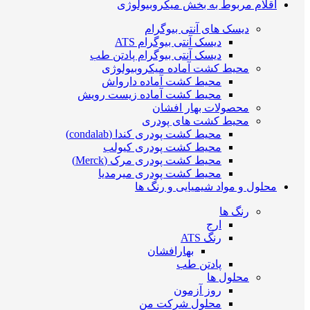
اقلام مربوط به بخش میکروبیولوژی
دیسک های آنتی بیوگرام
دیسک آنتی بیوگرام ATS
دیسک آنتی بیوگرام پادتن طب
محیط کشت آماده میکروبیولوژی
محیط کشت آماده دارواش
محیط کشت آماده زیست رویش
محصولات بهار افشان
محیط کشت های پودری
محیط کشت پودری کندا (condalab)
محیط کشت پودری کیولب
محیط کشت پودری مرک (Merck)
محیط کشت پودری میرمدیا
محلول و مواد شیمیایی و رنگ ها
رنگ ها
ارج
رنگ ATS
بهارافشان
پادتن طب
محلول ها
روز آزمون
محلول شرکت من