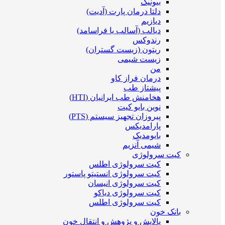
بیونیک
دلتا درمان پارت (آدیت)
دیازیم
دیالب (آسالب یا فراسامد)
رندوکس
ریتون (زیست گستران)
زیست شیمی
من
درمان فراز کاو
پیشتاز طب
هخامنش طب ایرانیان (HTI)
نوین بایو کیت
پیروزان تجهیز سیستم (PTS)
پارامدیکس
بایومدیک
شیمی آنزیم
کیت سرولوژی
کیت سرولوژی اطلس
کیت سرولوژی انستیتو پاستور
کیت سرولوژی انیسان
کیت سرولوژی دیاکو
کیت سرولوژی اطلس
بانک خون
پالایش و پژوهش و انتقال خون