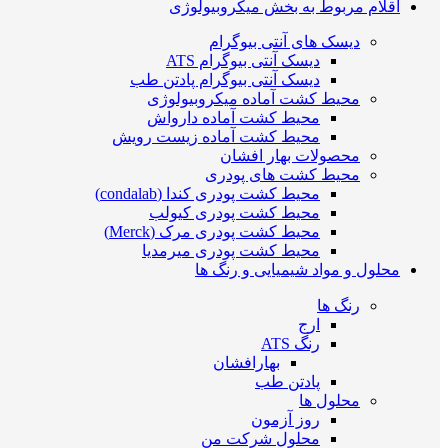
اقلام مربوط به بخش میکروبیولوژی
دیسک های آنتی بیوگرام
دیسک آنتی بیوگرام ATS
دیسک آنتی بیوگرام پادتن طب
محیط کشت آماده میکروبیولوژی
محیط کشت آماده دارواش
محیط کشت آماده زیست رویش
محصولات بهار افشان
محیط کشت های پودری
محیط کشت پودری کندا (condalab)
محیط کشت پودری کیولب
محیط کشت پودری مرک (Merck)
محیط کشت پودری میرمدیا
محلول و مواد شیمیایی و رنگ ها
رنگ ها
ارج
رنگ ATS
بهارافشان
پادتن طب
محلول ها
روز آزمون
محلول شرکت من