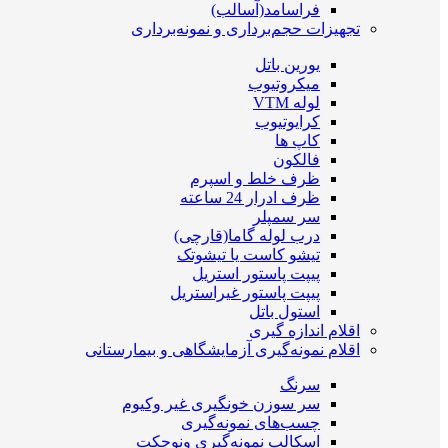
فراسامد(آسالب)
تجهیزات حجم‌برداری و نمونه‌برداری
یورین باتل
میکروتیوب
لوله VTM
کرایوتیوب
کاپ ها
فالکون
ظرف خلط و اسپرم
ظرف ادرار 24 ساعته
سر سمپلر
درب لوله گاما(قارچی)
تیشو کاست یا تیشوتک
پیپت پاستور استریل
پیپت پاستور غیراستریل
استول باتل
اقلام اندازه گیری
اقلام نمونه‌گیری آزمایشگاهی و بیمارستانی
سرنگ
سر سوزن خونگیری غیر وکیوم
چسب‌های نمونه‎‌گیری
اسکالپ نمونه‌گیری ونوجکت