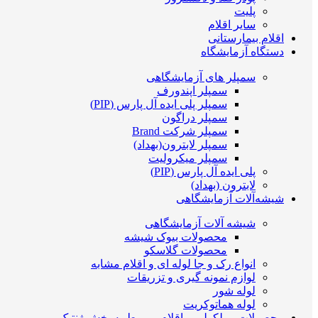
پلیت
سایر اقلام
اقلام بیمارستانی
دستگاه آزمایشگاه
سمپلر های آزمایشگاهی
سمپلر اپندورف
سمپلر پلی ایده آل پارس (PIP)
سمپلر دراگون
سمپلر شرکت Brand
سمپلر لابترون(بهداد)
سمپلر میکرولیت
پلی ایده آل پارس (PIP)
لابترون (بهداد)
شیشه‌آلات آزمایشگاهی
شیشه آلات آزمایشگاهی
محصولات بیوک شیشه
محصولات گلاسکو
انواع رک و جا لوله ای و اقلام مشابه
لوازم نمونه گیری و تزریقات
لوله شور
لوله هماتوکریت
محصولات مولکولی و اقلام مربوط به بخش ژنتیک