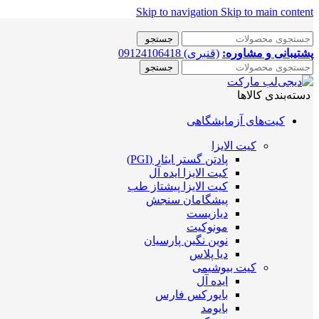
Skip to navigation
Skip to main content
جستجو
پشتیبانی و مشاوره:
(قنبری) 09124106418
جستجو
دسته‌بندی کالاها
کیت‌های آزمایشگاهی
کیت الایزا
پادتن گستر ایثار (PGI)
کیت الایزا ایده آل
کیت الایزا پیشتاز طب
پیشگامان سنجش
دیازیست
مونوکیت
نوین نگین پارسیان
دیا پلاس
کیت بیوشیمی
ایده آل
بایورکس فارس
بایومد