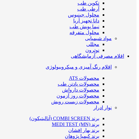
تکوین طب
آرطی طب
محلول جینیوس
دانا تجهیز آریا
نیما پویش طب
محلول متفرقه
مواد شیمیایی
مجللی
نوترون
اقلام مصرفی آزمایشگاهی
اقلام رنگ آمیزی و میکروبیولوژی
محصولات ATS
محصولات پادتن طب
محصولات دارواش
محصولات روز آزمون
محصولات زیست رویش
نوار ادرار
برند COMBI SCREEN (آنالیتیکون)
برند MEDI TEST (MN)
برند بهار افشان
برند کیمیا پژوهان