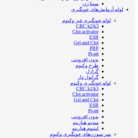
سینا ژن
لوله آزمایش‌های خونگیری
لوله خونگیری غیر وکیوم
CBC k2/k3
Clot activator
ESR
Gel and Clot
PRP
Pt-ptt
بدون افزودنی
طرح وکیوم
گراژل
گرانول دار
لوله خونگیری وکیوم
CBC k2/k3
Clot activator
Gel and Clot
ESR
Pt-ptt
بدون افزودنی
سدیم هپارینه
لیتیوم هپارینه
سر سوزن‌های خونگیری وکیوم