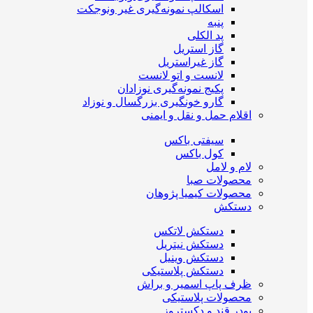
اسکالپ نمونه‌گیری غیر ونوجکت
پنبه
پد الکلی
گاز استریل
گاز غیراستریل
لانست و اتو لانست
پکیج نمونه‌گیری نوزادان
گارو خونگیری بزرگسال و نوزاد
اقلام حمل و نقل و ایمنی
سیفتی باکس
کول باکس
لام و لامل
محصولات صبا
محصولات کیمیا پژوهان
دستکش
دستکش لاتکس
دستکش نیتریل
دستکش وینیل
دستکش پلاستیکی
ظرف پاپ اسمیر و براش
محصولات پلاستیکی
پودر قند و دکستروز